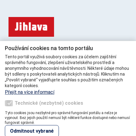
Statutární město Jihlava,
Používání cookies na tomto portálu
Masarykovo náměstí 97/1, 586 01 Jihlava
Tento portál využívá soubory cookies za účelem zajištění
Telefon: +420 565 591 111
správného fungování, zlepšení uživatelského prostředí a
E-mail: epodatelna@jihlava-city.cz
anonymního vyhodnocování návštěvnosti. Některé údaje mohou
být sdíleny s poskytovateli analytických nástrojů. Kliknutím na
IČ: 00286010
„Povolit vybrané“ vyjadřujete souhlas s použitím označených
DIČ: CZ00286010
kategorií cookies.
číslo účtu: 1466072369/0800
Přejít na více informací
ID datové schránky: jw5bxb4
Technické (nezbytné) cookies
Tyto cookies jsou nezbytné pro správné fungování portálu a nelze je
vypnout. Bez jejich použití nemusí být některé funkce dostupné nebo nemusí
fungovat správně.
(c) VERA, spol s r.o. |
cookies
|
facebook
|
youtube
Odmítnout vybrané