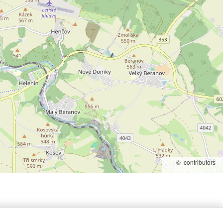
|
©
contributors