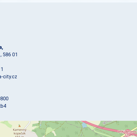
a,
, 586 01
11
-city.cz
0800
xb4