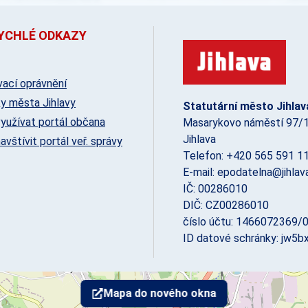
YCHLÉ ODKAZY
ací oprávnění
y města Jihlavy
Statutární město Jihlav
yužívat portál občana
Masarykovo náměstí 97/1
Jihlava
avštívit portál veř. správy
Telefon: +420 565 591 1
E-mail: epodatelna@jihlava
IČ: 00286010
DIČ: CZ00286010
číslo účtu: 1466072369/
ID datové schránky: jw5b
Mapa do nového okna