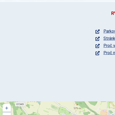
R
Parkov
Stránk
Proč v
Proč n