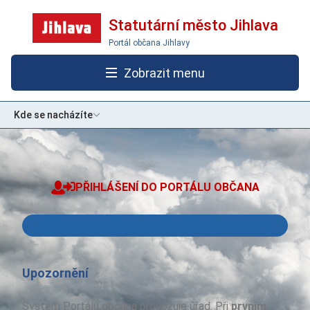
Statutární město Jihlava
Portál občana Jihlavy
Zobrazit menu
Kde se nacházíte
PŘIHLÁŠENÍ DO PORTÁLU OBČANA
Přihlásit se pomocí Identita občana
Upozornění
Systém Portálu občana provozuje úřad. Při
prvním