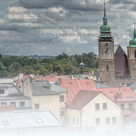
přihlášení
pomocí Identity občana se Vaše
identifikační údaje zaznamenají do systému.
Stisknutím tlačítka „Identita občana" vyjadřujete
souhlas s jejich zaznamenáním. V opačném případě,
prosím, opusťte tuto stránku a do systému Portálu
občana se nepřihlašujte.